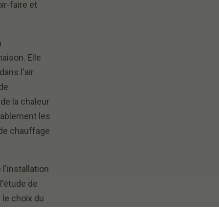
r-faire et
n
aison. Elle
ans l'air
 de
de la chaleur
rablement les
de chauffage
installation
l'étude de
r le choix du