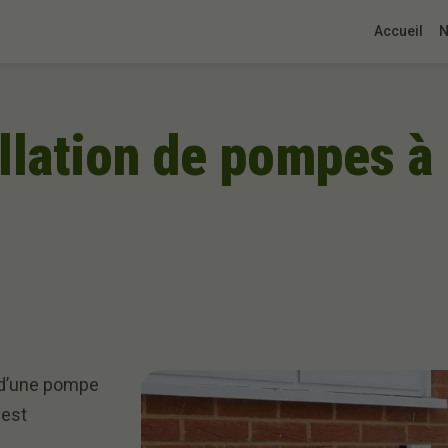
Accueil
N
llation de pompes à
n d’une pompe
 est