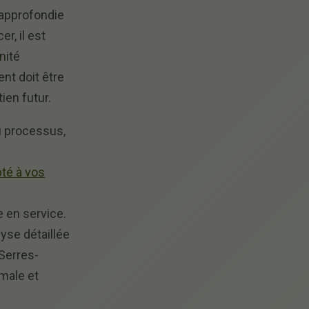
 approfondie
r, il est
nité
ent doit être
tien futur.
 processus,
té à vos
e en service.
yse détaillée
Serres-
imale et