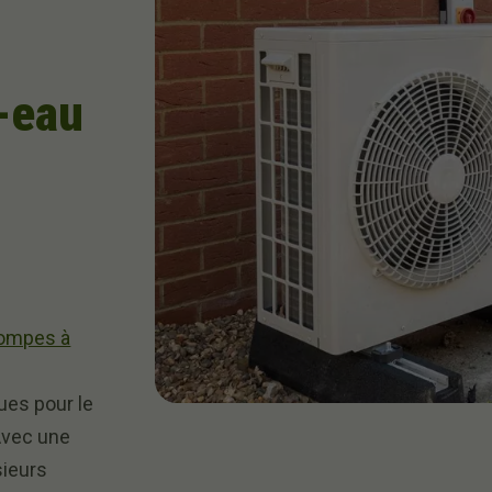
r-eau
 pompes à
ues pour le
Avec une
sieurs