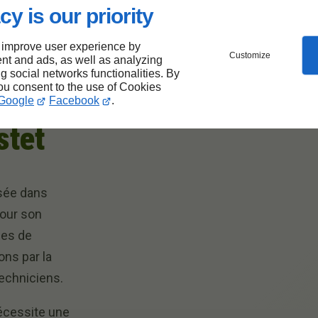
cy is our priority
 improve user experience by
ion de
Customize
nt and ads, as well as analyzing
ng social networks functionalities. By
you consent to the use of Cookies
votre
Google
Facebook
.
stet
isée dans
pour son
ées de
ons par la
techniciens.
nécessite une