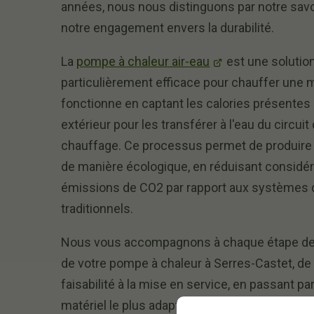
années, nous nous distinguons par notre savoi
notre engagement envers la durabilité.
La
pompe à chaleur air-eau
est une solutio
particulièrement efficace pour chauffer une m
fonctionne en captant les calories présentes d
extérieur pour les transférer à l'eau du circuit
chauffage. Ce processus permet de produire 
de manière écologique, en réduisant considé
émissions de CO2 par rapport aux systèmes 
traditionnels.
Nous vous accompagnons à chaque étape de l'
de votre pompe à chaleur à Serres-Castet, de 
faisabilité à la mise en service, en passant pa
matériel le plus adapté.