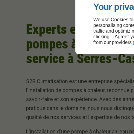
Your priva
We use Cookies to
Experts en installat
personalising conte
traffic and optimizi
clicking "I Agree" 
pompes à chaleur à 
from our providers
service à Serres-Ca
S2B Climatisation est une entreprise spécial
l'installation de pompes à chaleur, reconnue 
savoir-faire et son expérience. Avec des ann
pratique dans le domaine, nous nous distingu
qualité de nos services et l'expertise de nos 
L'installation d'une pompe à chaleur air-eau 